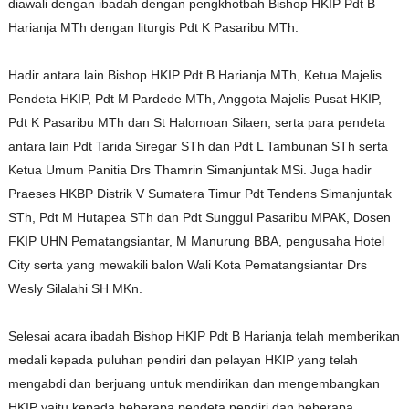
diawali dengan ibadah dengan pengkhotbah Bishop HKIP Pdt B
Harianja MTh dengan liturgis Pdt K Pasaribu MTh.
Hadir antara lain Bishop HKIP Pdt B Harianja MTh, Ketua Majelis
Pendeta HKIP, Pdt M Pardede MTh, Anggota Majelis Pusat HKIP,
Pdt K Pasaribu MTh dan St Halomoan Silaen, serta para pendeta
antara lain Pdt Tarida Siregar STh dan Pdt L Tambunan STh serta
Ketua Umum Panitia Drs Thamrin Simanjuntak MSi. Juga hadir
Praeses HKBP Distrik V Sumatera Timur Pdt Tendens Simanjuntak
STh, Pdt M Hutapea STh dan Pdt Sunggul Pasaribu MPAK, Dosen
FKIP UHN Pematangsiantar, M Manurung BBA, pengusaha Hotel
City serta yang mewakili balon Wali Kota Pematangsiantar Drs
Wesly Silalahi SH MKn.
Selesai acara ibadah Bishop HKIP Pdt B Harianja telah memberikan
medali kepada puluhan pendiri dan pelayan HKIP yang telah
mengabdi dan berjuang untuk mendirikan dan mengembangkan
HKIP yaitu kepada beberapa pendeta pendiri dan beberapa