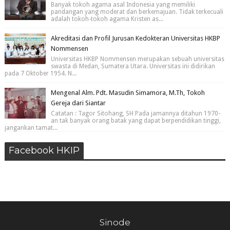
Banyak tokoh agama asal Indonesia yang memiliki
pandangan yang moderat dan berkemajuan. Tidak terkecuali
adalah tokoh-tokoh agama Kristen as...
Akreditasi dan Profil Jurusan Kedokteran Universitas HKBP
Nommensen
Universitas HKBP Nommensen merupakan sebuah universitas
swasta di Medan, Sumatera Utara. Universitas ini didirikan
pada 7 Oktober 1954. N...
Mengenal Alm. Pdt. Masudin Simamora, M.Th, Tokoh
Gereja dari Siantar
Catatan : Tagor Sitohang, SH Pada jamannya ditahun 1970-
an tak banyak orang batak yang dapat berpendidikan tinggi,
jangankan tamat...
Facebook HKIP
Sinode