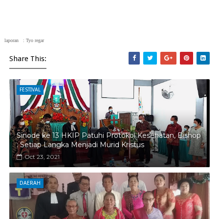
laporan : Tyo regar
Share This:
FESTIVAL
Sinode ke 13 HKIP Patuhi Protokol Kesehatan, Bishop
: Setiap Langka Menjadi Murid Kristus
Oct 23, 2021
DAERAH