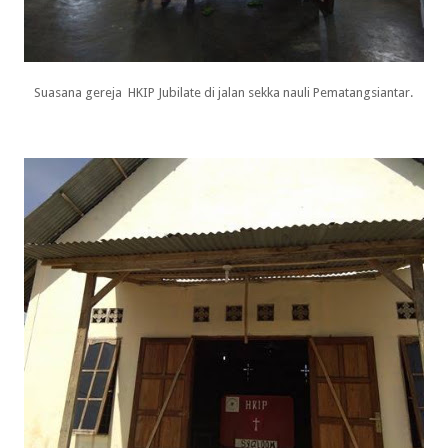
Suasana gereja HKIP Jubilate di jalan sekka nauli Pematangsiantar.