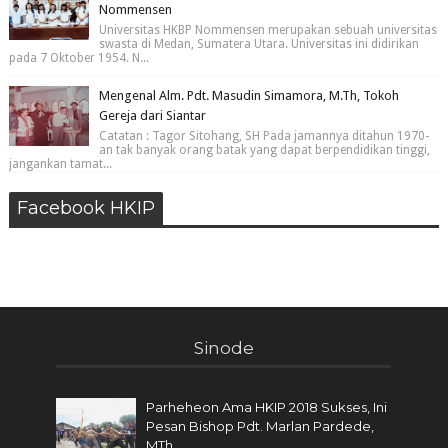
Nommensen
Universitas HKBP Nommensen merupakan sebuah universitas
swasta di Medan, Sumatera Utara. Universitas ini didirikan
pada 7 Oktober 1954. N...
Mengenal Alm. Pdt. Masudin Simamora, M.Th, Tokoh
Gereja dari Siantar
Catatan : Tagor Sitohang, SH Pada jamannya ditahun 1970-
an tak banyak orang batak yang dapat berpendidikan tinggi,
jangankan tamat...
Facebook HKIP
Sinode
Parheheon Ama HKIP 2018 Sukses, Ini
Pesan Bishop Pdt. Marlan Pardede,
MTh