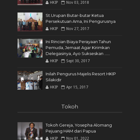
HKIP
Nov 03, 2018
St.Urupan Butar-butar Ketua
Persekutuan Ama, Ini Pengurusnya
HKIP
Nov 27, 2017
Ini Rincian Biaya Perayaan Tahun
Pemuda, Jemaat Agar Kirimkan
Delegasinya, Ayo Sukseskan ......
HKIP
Sept 30, 2017
Inilah Pengurus Majelis Resort HKIP
Silakidir
HKIP
Apr 15, 2017
Tokoh
Tokoh Gereja, Yosepha Alomang
Pejuang HAM dari Papua
HKIP
Nov 01, 2022