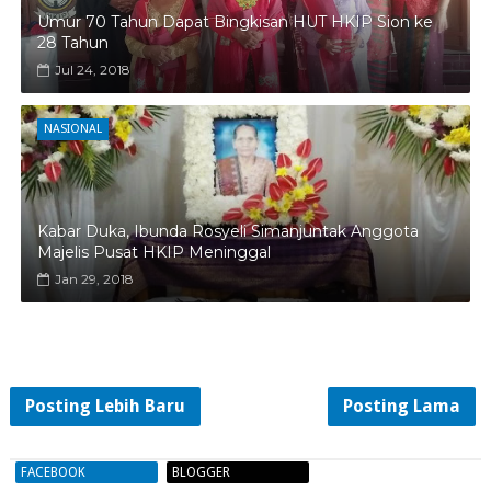
Umur 70 Tahun Dapat Bingkisan HUT HKIP Sion ke
28 Tahun
Jul 24, 2018
NASIONAL
Kabar Duka, Ibunda Rosyeli Simanjuntak Anggota
Majelis Pusat HKIP Meninggal
Jan 29, 2018
Posting Lebih Baru
Posting Lama
FACEBOOK
BLOGGER