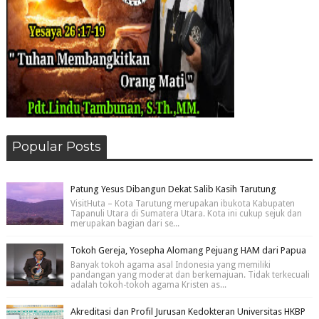
Popular Posts
Patung Yesus Dibangun Dekat Salib Kasih Tarutung
VisitHuta – Kota Tarutung merupakan ibukota Kabupaten
Tapanuli Utara di Sumatera Utara. Kota ini cukup sejuk dan
merupakan bagian dari se...
Tokoh Gereja, Yosepha Alomang Pejuang HAM dari Papua
Banyak tokoh agama asal Indonesia yang memiliki
pandangan yang moderat dan berkemajuan. Tidak terkecuali
adalah tokoh-tokoh agama Kristen as...
Akreditasi dan Profil Jurusan Kedokteran Universitas HKBP