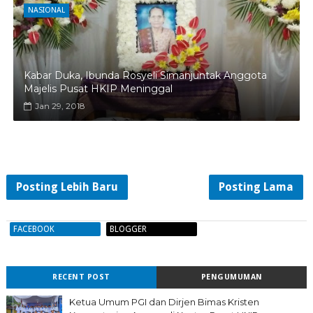
NASIONAL
Kabar Duka, Ibunda Rosyeli Simanjuntak Anggota
Majelis Pusat HKIP Meninggal
Jan 29, 2018
Posting Lebih Baru
Posting Lama
FACEBOOK
BLOGGER
RECENT POST
PENGUMUMAN
Ketua Umum PGI dan Dirjen Bimas Kristen