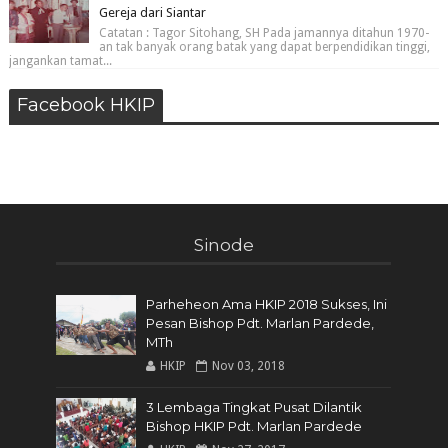
Gereja dari Siantar
Catatan : Tagor Sitohang, SH Pada jamannya ditahun 1970-
an tak banyak orang batak yang dapat berpendidikan tinggi,
jangankan tamat...
Facebook HKIP
Sinode
Parheheon Ama HKIP 2018 Sukses, Ini
Pesan Bishop Pdt. Marlan Pardede,
MTh
HKIP
Nov 03, 2018
3 Lembaga Tingkat Pusat Dilantik
Bishop HKIP Pdt. Marlan Pardede