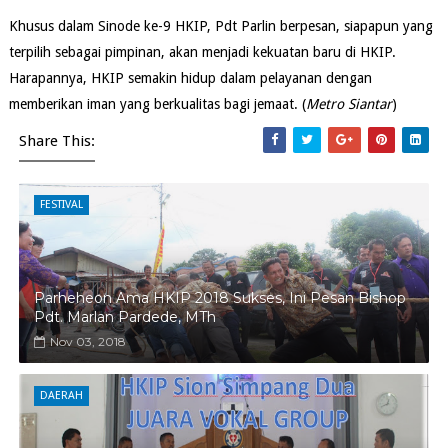
Khusus dalam Sinode ke-9 HKIP, Pdt Parlin berpesan, siapapun yang
terpilih sebagai pimpinan, akan menjadi kekuatan baru di HKIP.
Harapannya, HKIP semakin hidup dalam pelayanan dengan
memberikan iman yang berkualitas bagi jemaat. (
Metro Siantar
)
Share This:
FESTIVAL
Parheheon Ama HKIP 2018 Sukses, Ini Pesan Bishop
Pdt. Marlan Pardede, MTh
Nov 03, 2018
DAERAH