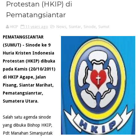
Protestan (HKIP) di
Pematangsiantar
HKIP
11 years ago
News
,
Siantar
,
Sinode
,
Sumut
PEMATANGSIANTAR
(SUMUT) - Sinode ke 9
Huria Kristen Indonesia
Protestan (HKIP) dibuka
pada Kamis (20/10/2011)
di HKIP Agape, Jalan
Pisang, Siantar Marihat,
Pematangsianrtar,
Sumatera Utara.
Salah satu agenda sinode
yang dibuka Bishop HKIP,
Pdt Manahan Simanjuntak