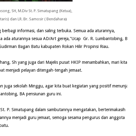
nsong, SH, M.Div St. P. Simatupang (Ketua),
etaris) dan LR. Br. Samosir ( Bendahara
)
g berbagi informasi, dan saling terbuka. Semua ada aturannya,
eja ada aturannya sesua AD/Art gereja,"Ucap Gr. R. Lumbantobing, BA
an Sudirman Bagan Batu kabupaten Rokan Hilir Propinsi Riau.
hang, Sh yang juga dari Majelis pusat HKIP menambahkan, mari kita
at menjadi pelayan ditengah-tengah jemaat.
n juga sekolah Minggu, agar kita buat kegiatan yang positif menunjak
antobing, BA pensiunan guru ini.
 St. P. Simatupang dalam sambutannya mengatakan, berterimakasih
annya menjadi guru jemaat, semoga sesama pengurus dan anggota
batu.