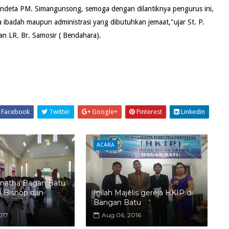
endeta PM. Simangunsong, semoga dengan dilantiknya pengurus ini,
 ibadah maupun administrasi yang dibutuhkan jemaat,"ujar St. P.
an LR. Br. Samosir ( Bendahara).
Facebook
Twitter
Google+
Pinterest
Linkedin
ACARA
natha Bagan Batu
n Bishop dan
Inilah Majelis gereja HKIP di
Bangan Batu
017
Aug 06, 2016