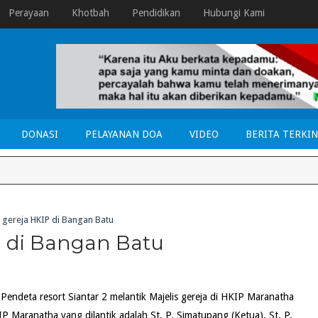
Perayaan
Khotbah
Pendidikan
Hubungi Kami
DONASI
PELAYANAN DOA
VIDEO
BERITA TERKIN
s gereja HKIP di Bangan Batu
IP di Bangan Batu
Pendeta resort Siantar 2 melantik Majelis gereja di HKIP Maranatha
P Maranatha yang dilantik adalah St. P. Simatupang (Ketua), St. P.