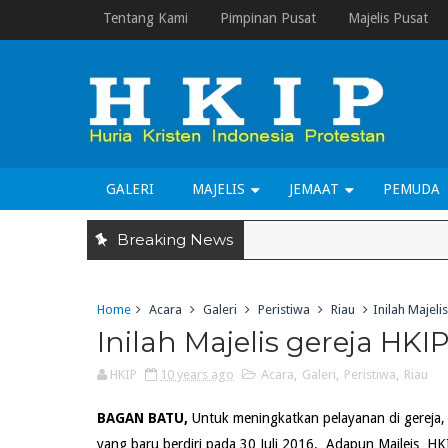
Tentang Kami
Pimpinan Pusat
Majelis Pusat
GALERI
MAJELIS
JEMAAT
PEMUDA
Breaking News
Home
Acara
Galeri
Peristiwa
Riau
Inilah Majeli
Inilah Majelis gereja HK
HKIP
10 years ago
Acara
,
Galeri
,
Peristiwa
,
Riau
BAGAN BATU,
Untuk meningkatkan pelayanan di gereja, 
yang baru berdiri pada 30 Juli 2016. Adapun Majleis HKI