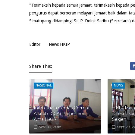
"Terimaksih kepada semua jemaat, terimakasih kepada p
pengurus dapat berperan melayani jemaat baik dalam tata
Simatupang didampingi St. P. Dolok Saribu (Sekretaris) d
Editor : News HKIP
Share This:
NASIONAL
NEWS
Inilah Juara Cerdas Cermat
HKIP Mara
Alkitab (CCA) Parheheon
Diresmika
Ama HKIP
Sekjen
Nov 03, 2018
Sept 29, 2