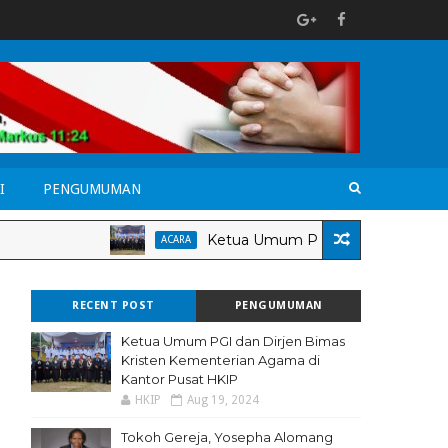
I
PENGUMUMAN
Ketua Umum PGI dan Dirjen Bimas Krist
ACARA
RECENT POST
PENGUMUMAN
Ketua Umum PGI dan Dirjen Bimas
Kristen Kementerian Agama di
Kantor Pusat HKIP
HKIP
Aug 19, 2024
Tokoh Gereja, Yosepha Alomang