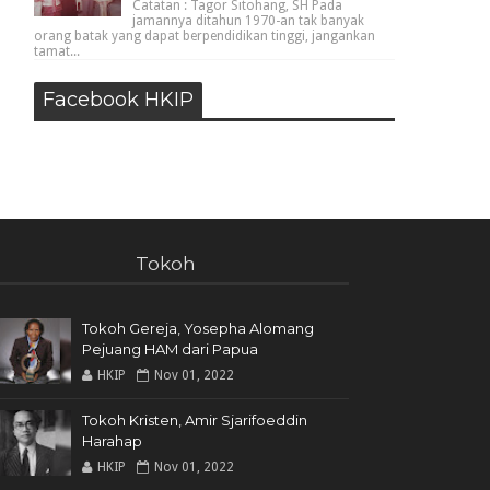
Catatan : Tagor Sitohang, SH Pada
jamannya ditahun 1970-an tak banyak
orang batak yang dapat berpendidikan tinggi, jangankan
tamat...
Facebook HKIP
Tokoh
Tokoh Gereja, Yosepha Alomang
Pejuang HAM dari Papua
HKIP
Nov 01, 2022
Tokoh Kristen, Amir Sjarifoeddin
Harahap
HKIP
Nov 01, 2022